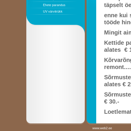
täpselt ö
Ehete parandus
UV värvitrükk
enne kui 
tööde hin
Mingit ai
Kettide para
alates
€ 
Kõrvarõn
remont......
Sõrmuste par
alates
€ 2
Sõrmuste s
€ 30.-
Loetlemat
www.web2.ee