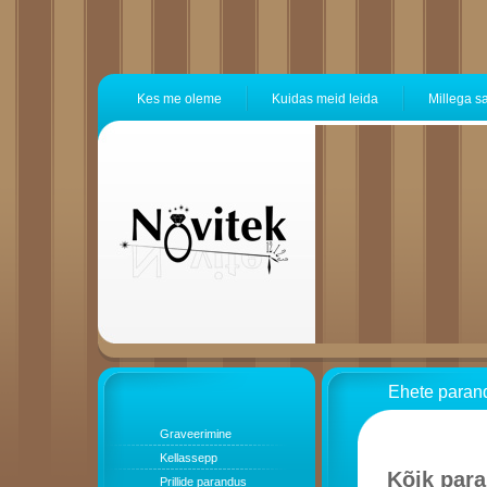
Kes me oleme
Kuidas meid leida
Millega s
Ehete paran
Graveerimine
Kellassepp
Kõik para
Prillide parandus