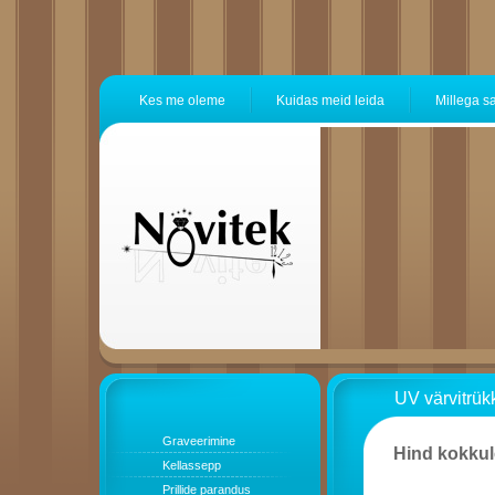
Kes me oleme
Kuidas meid leida
Millega s
UV värvitrük
Graveerimine
Hind kokkul
Kellassepp
Prillide parandus