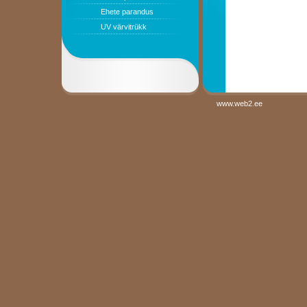
Ehete parandus
UV värvitrükk
www.web2.ee